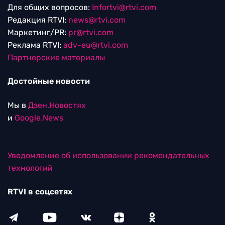
Для общих вопросов:
Infortvi@rtvi.com
Редакция RTVI:
news@rtvi.com
Маркетинг/PR:
pr@rtvi.com
Реклама RTVI:
adv-eu@rtvi.com
Партнерские материалы
Достойные новости
Мы в
Дзен.Новостях
и
Google.News
Уведомление об использовании рекомендательных
технологий
RTVI в соцсетях