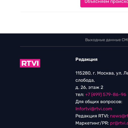
Объясняем происхо
Выходные данные СМ
Редакция
115280, г. Москва, ул. 
слобода,
д. 26, этаж 2
тел:
+7 (499) 579-86-96
Для общих вопросов:
Infortvi@rtvi.com
Редакция RTVI:
news@rt
Маркетинг/PR:
pr@rtvi