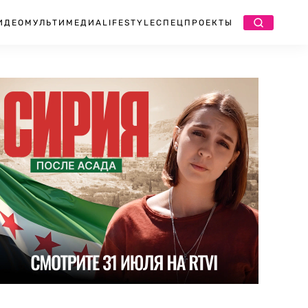
ИДЕО
МУЛЬТИМЕДИА
LIFESTYLE
СПЕЦПРОЕКТЫ