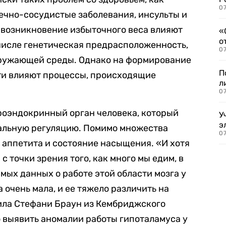
07
дечно-сосудистые заболевания, инсульты и
 возникновение избыточного веса влияют
«
о
 числе генетическая предрасположенность,
07
кружающей среды. Однако на формирование
П
ти влияют процессы, происходящие
л
07
роэндокринный орган человека, который
У
э
альную регуляцию. Помимо множества
07
ь аппетита и состояние насыщения. «
И хотя
с точки зрения того, как много мы едим, в
мых данных о работе этой области мозга у
на
о
чень мала,
и ее тяжело различить на
ила Стефани Браун из Кембриджского
 выявить аномалии работы гипоталамуса у