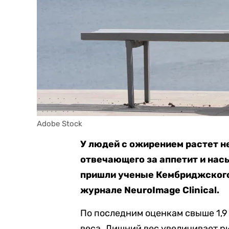
Adobe Stock
У людей с ожирением растет не
отвечающего за аппетит и нас
пришли ученые Кембриджского
журнале NeuroImage Clinical.
По последним оценкам свыше 1,9
веса. Лишний вес ув
е
личивает р