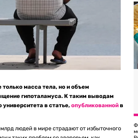
 только масса тела, но и объем
ыщение гипоталамуса. К таким выводам
 университета в статье,
опубликованной
в
Ф
 млрд людей в мире страдают от избыточного
м
иски таких
проблем со здоровьем
, как
Р