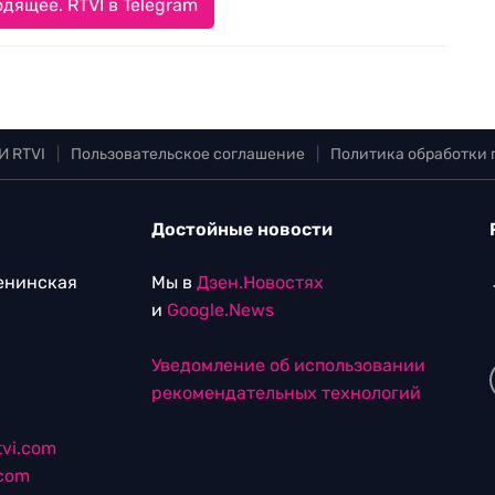
дящее. RTVI в Telegram
И RTVI
|
Пользовательское соглашение
|
Политика обработки
Достойные новости
Ленинская
Мы в
Дзен.Новостях
и
Google.News
Уведомление об использовании
рекомендательных технологий
vi.com
.com