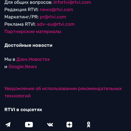
Для общих вопросов:
Infortvi@rtvi.com
Редакция RTVI:
news@rtvi.com
Маркетинг/PR:
pr@rtvi.com
Реклама RTVI:
adv-eu@rtvi.com
Партнерские материалы
Достойные новости
Мы в
Дзен.Новостях
и
Google.News
Уведомление об использовании рекомендательных
технологий
RTVI в соцсетях