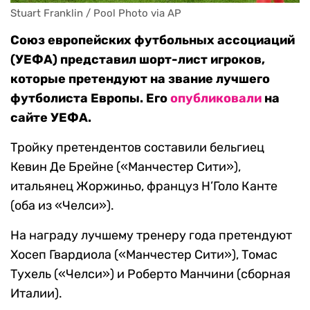
Stuart Franklin / Pool Photo via AP
Союз европейских футбольных ассоциаций
(УЕФА) представил шорт-лист игроков,
которые претендуют на звание лучшего
футболиста Европы. Его
опубликовали
на
сайте УЕФА.
Тройку претендентов составили бельгиец
Кевин Де Брейне («Манчестер Сити»),
итальянец Жоржиньо, француз Н’Голо Канте
(оба из «Челси»).
На награду лучшему тренеру года претендуют
Хосеп Гвардиола («Манчестер Сити»), Томас
Тухель («Челси») и Роберто Манчини (сборная
Италии).