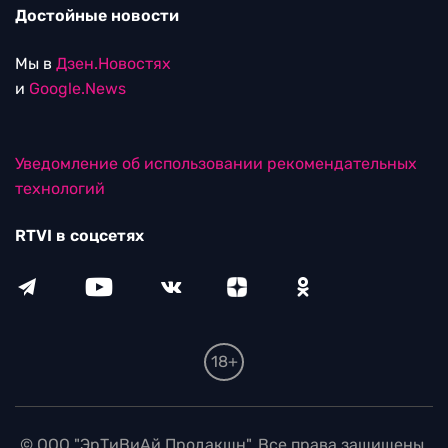
Достойные новости
Мы в
Дзен.Новостях
и
Google.News
Уведомление об использовании рекомендательных
технологий
RTVI в соцсетях
18+
© ООО "ЭрТиВиАй Продакшн". Все права защищены.