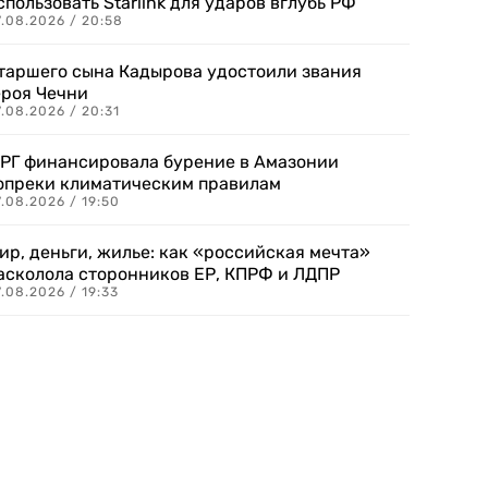
спользовать Starlink для ударов вглубь РФ
7.08.2026 / 20:58
таршего сына Кадырова удостоили звания
ероя Чечни
.08.2026 / 20:31
РГ финансировала бурение в Амазонии
опреки климатическим правилам
.08.2026 / 19:50
ир, деньги, жилье: как «российская мечта»
асколола сторонников ЕР, КПРФ и ЛДПР
.08.2026 / 19:33