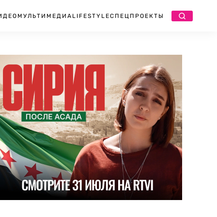
ИДЕО
МУЛЬТИМЕДИА
LIFESTYLE
СПЕЦПРОЕКТЫ