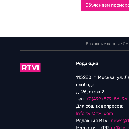
Объясняем происхо
Выходные данные СМ
Редакция
115280, г. Москва, ул. 
слобода,
д. 26, этаж 2
тел:
+7 (499) 579-86-96
Для общих вопросов:
Infortvi@rtvi.com
Редакция RTVI:
news@rt
Маркетинг/PR:
pr@rtvi