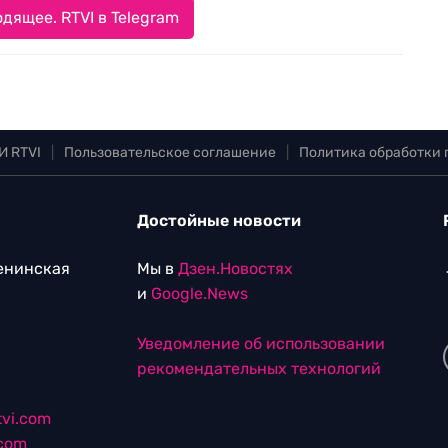
дящее. RTVI в Telegram
И RTVI
|
Пользовательское соглашение
|
Политика обработки
Достойные новости
Ленинская
Мы в
Дзен.Новостях
и
Google.News
Уведомление об использовании
рекомендательных технологий
vi.com
.com