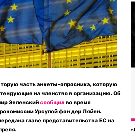
вторую часть анкеты-опросника, которую
тендующие на членство в организацию. Об
мир Зеленский
сообщил
во время
рокомиссии Урсулой фон дер Ляйен.
передана главе представительства ЕС на
преля.
«