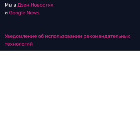
Мы в
Дзен.Новостях
и
Google.News
Уведомление об использовании рекомендательных
технологий
RTVI в соцсетях
18+
© ООО "ЭрТиВиАй Продакшн". Все права защищены.
При цитировании материалов активная
гиперссылка на rtvi.com обязательна