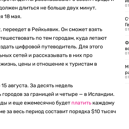
и
0
должен длиться не больше двух минут.
я 18 мая.
С
Г
, переедет в Рейкьявик. Он сможет взять
07
утешествовать по тем городам, куда летают
Ф
оздать цифровой путеводитель. Для этого
в
07
ьных сетей и рассказывать в них про
жизнь, цены и отношение к туристам в
М
р
07
 15 августа. За десять недель
 городов за границей и четыре — в Исландии.
оды и еще ежемесячно будет
платить
каждому
мме за весь период составит порядка $10 тысяч