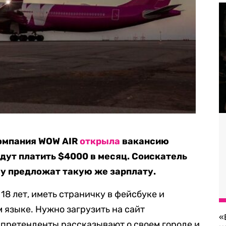
омпания WOW AIR
открыла
вакансию
дут платить $4000 в месяц. Соискатель
му предложат такую же зарплату.
8 лет, иметь страничку в фейсбуке и
 языке. Нужно загрузить на сайт
«
 претенденты рассказывают о своем городе и