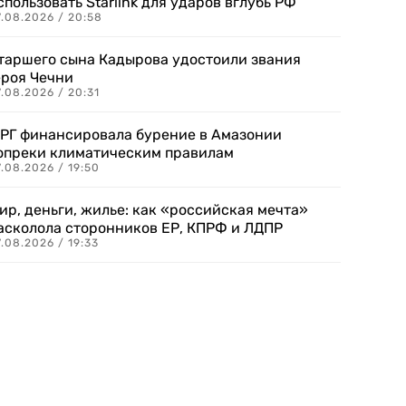
спользовать Starlink для ударов вглубь РФ
7.08.2026 / 20:58
таршего сына Кадырова удостоили звания
ероя Чечни
.08.2026 / 20:31
РГ финансировала бурение в Амазонии
опреки климатическим правилам
.08.2026 / 19:50
ир, деньги, жилье: как «российская мечта»
асколола сторонников ЕР, КПРФ и ЛДПР
.08.2026 / 19:33