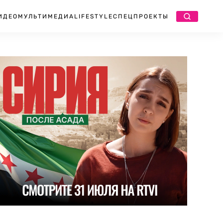
ИДЕО
МУЛЬТИМЕДИА
LIFESTYLE
СПЕЦПРОЕКТЫ