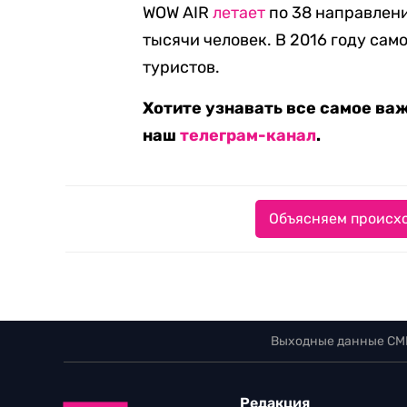
WOW AIR
летает
по 38 направлени
тысячи человек. В 2016 году сам
туристов.
Хотите узнавать все самое ва
наш
телеграм-канал
.
Объясняем происхо
Выходные данные СМ
Редакция