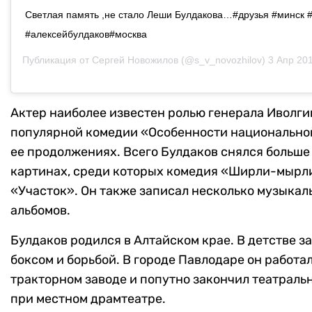
Светлая память ,не стало Леши Булдакова…#друзья #минск #
#алексейбулдаков#москва
Публикация от
Сергей Новожилов
(@s_v_novozhilov)
3 Апр 2019
Актер наиболее известен ролью генерала Иволги
популярной комедии «Особенности национально
ее продолжениях. Всего Булдаков снялся больше 
картинах, среди которых комедия «Ширли-мырли
«Участок». Он также записал несколько музыкал
альбомов.
Булдаков родился в Алтайском крае. В детстве з
боксом и борьбой. В городе Павлодаре он работал
тракторном заводе и попутно закончил театраль
при местном драмтеатре.