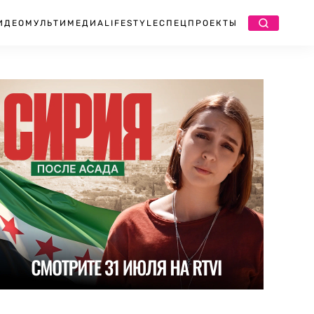
ИДЕО
МУЛЬТИМЕДИА
LIFESTYLE
СПЕЦПРОЕКТЫ