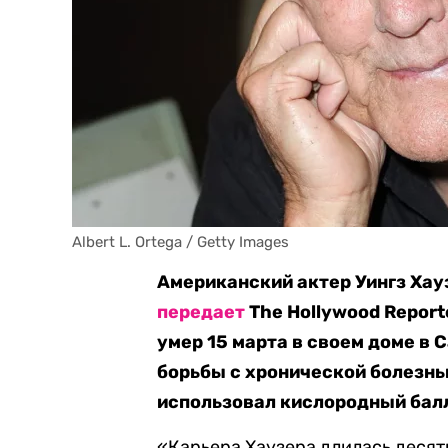
Albert L. Ortega / Getty Images
Американский актер Уингз Хауз
передает
The Hollywood Report
умер 15 марта в своем доме в
борьбы с хронической болезнь
использовал кислородный бал
«Карьера Хаузера длилась десят