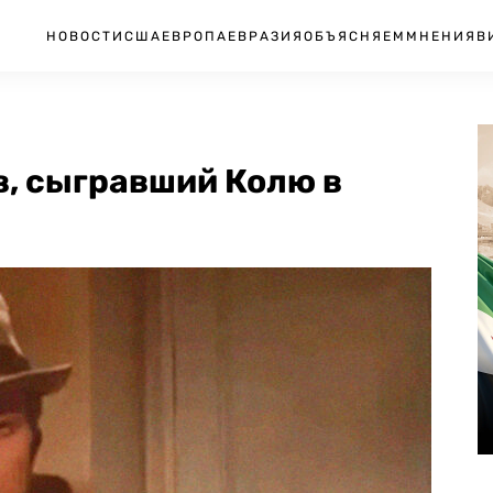
НОВОСТИ
США
ЕВРОПА
ЕВРАЗИЯ
ОБЪЯСНЯЕМ
МНЕНИЯ
В
в, сыгравший Колю в