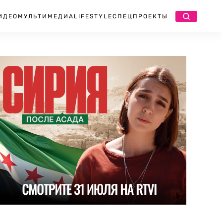
ИДЕО
МУЛЬТИМЕДИА
LIFESTYLE
СПЕЦПРОЕКТЫ