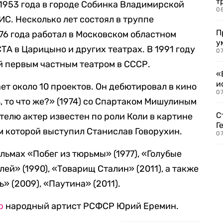
т
 1953 года в городе Собинка Владимирской
0
ТИС. Несколько лет состоял в труппе
П
76 года работал в Московском областном
у
ТА в Царицыно и других театрах. В 1991 году
07
й первым частным театром в СССР.
«
и
т около 10 проектов. Он дебютировал в кино
0
, то что же?» (1974) со Спартаком Мишулиным
С
телю актер известен по роли Коли в картине
Г
м которой выступил Станислав Говорухин.
07
льмах «Побег из тюрьмы» (1977), «Голубые
лей» (1990), «Товарищ Сталин» (2011), а также
 (2009), «Паутина» (2011).
р
народный артист РСФСР Юрий Еремин.