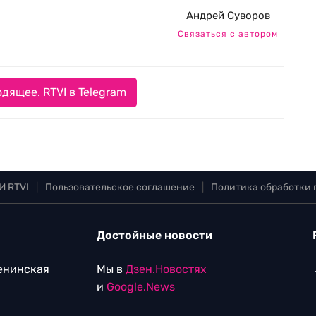
Андрей Суворов
Связаться с автором
дящее. RTVI в Telegram
И RTVI
|
Пользовательское соглашение
|
Политика обработки
Достойные новости
Ленинская
Мы в
Дзен.Новостях
и
Google.News