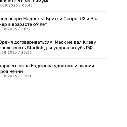
рехлетнего максимума
8.08.2026 / 06:45
родюсеры Мадонны, Бритни Спирс, U2 и Blur
мер в возрасте 69 лет
.08.2026 / 21:32
Время договариваться»: Маск не дал Киеву
спользовать Starlink для ударов вглубь РФ
7.08.2026 / 20:58
таршего сына Кадырова удостоили звания
ероя Чечни
.08.2026 / 20:31