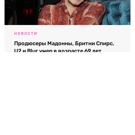
НОВОСТИ
Продюсеры Мадонны, Бритни Спирс,
U2 и Blur умер в возрасте 69 лет
07.08.2026 / 21:32
Выходные данные СМИ RTVI
Пользовательское соглашение
Политика обработки персональных данных