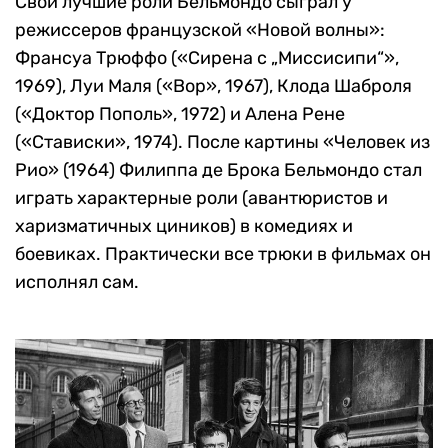
Свои лучшие роли Бельмондо сыграл у
режиссеров французской «Новой волны»:
Франсуа Трюффо («Сирена с „Миссисипи“»,
1969), Луи Маля («Вор», 1967), Клода Шаброля
(«Доктор Пополь», 1972) и Алена Рене
(«Стависки», 1974). После картины «Человек из
Рио» (1964) Филиппа де Брока Бельмондо стал
играть характерные роли (авантюристов и
харизматичных циников) в комедиях и
боевиках. Практически все трюки в фильмах он
исполнял сам.