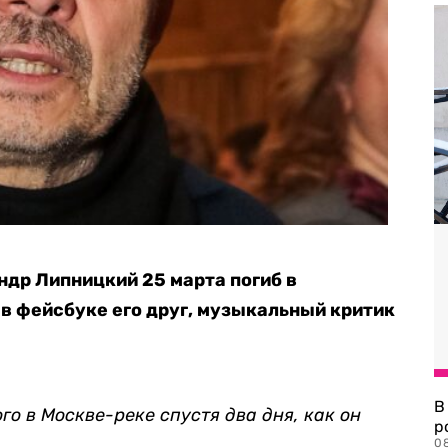
др Липницкий 25 марта погиб в
в фейсбуке его друг, музыкальный критик
В
о в Москве-реке спустя два дня, как он
р
08