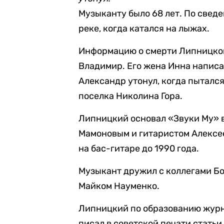
Музыканту было 68 лет. По свед
реке, когда катался на лыжах.
Информацию о смерти Липницко
Владимир. Его жена Инна написал
Александр утонул, когда пыталс
поселка Николина Гора.
Липницкий основал «Звуки Му» в
Мамоновым и гитаристом Алексее
на бас-гитаре до 1990 года.
Музыкант дружил с коллегами Б
Майком Науменко.
Липницкий по образованию журна
писал в советской печати статьи