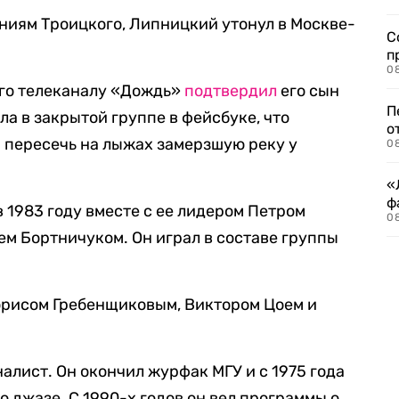
ениям Троицкого, Липницкий утонул в Москве-
С
п
08
го телеканалу «Дождь»
подтвердил
его сын
П
а в закрытой группе в фейсбуке, что
о
я пересечь на лыжах замерзшую реку у
08
«
ф
 1983 году вместе с ее лидером Петром
0
м Бортничуком. Он играл в составе группы
орисом Гребенщиковым, Виктором Цоем и
лист. Он окончил журфак МГУ и с 1975 года
 о джазе. С 1990-х годов он вел программы о