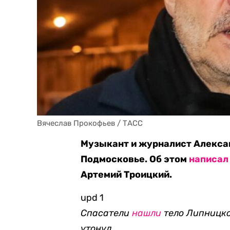
Вячеслав Прокофьев / ТАСС
Музыкант и журналист Алексан
Подмосковье. Об этом
написал
Артемий Троицкий.
upd 1
Спасатели
нашли
тело Липницког
утонул.