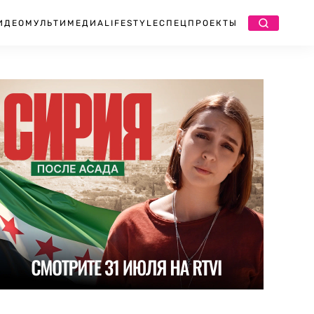
ИДЕО
МУЛЬТИМЕДИА
LIFESTYLE
СПЕЦПРОЕКТЫ