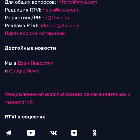
Для общих вопросов:
Infortvi@rtvi.com
Редакция RTVI:
news@rtvi.com
Маркетинг/PR:
pr@rtvi.com
Реклама RTVI:
adv-eu@rtvi.com
Партнерские материалы
Достойные новости
Мы в
Дзен.Новостях
и
Google.News
Уведомление об использовании рекомендательных
технологий
RTVI в соцсетях