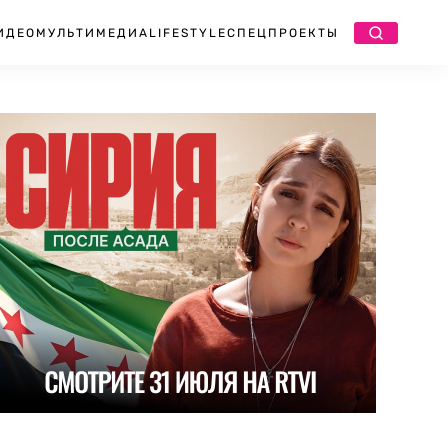
ИДЕО
МУЛЬТИМЕДИА
LIFESTYLE
СПЕЦПРОЕКТЫ