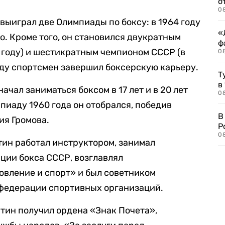
о
08
выиграл две Олимпиады по боксу: в 1964 году
«
ко. Кроме того, он становился двукратным
ф
3 году) и шестикратным чемпионом СССР (в
0
 году спортсмен завершил боксерскую карьеру.
Т
в
начал заниматься боксом в 17 лет и в 20 лет
08
пиаду 1960 года он отобрался, победив
В
ия Громова.
Р
08
ин работал инструктором, занимал
ции бокса СССР, возглавлял
овление и спорт» и был советником
федерации спортивных организаций.
тин получил ордена «Знак Почета»,