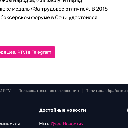
ужбы народов, «За заслуги перед
 также медаль «За трудовое отличие». В 2018
 боксерском форуме в Сочи удостоился
дящее. RTVI в Telegram
И RTVI
|
Пользовательское соглашение
|
Политика обработки
Достойные новости
Ленинская
Мы в
Дзен.Новостях