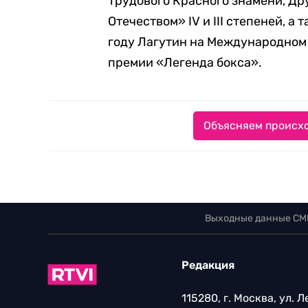
Трудового Красного знамени, Др
Отечеством» IV и III степеней, а
году Лагутин на Международном
премии «Легенда бокса».
Объясняем происхо
Выходные данные СМ
Редакция
115280, г. Москва, ул. 