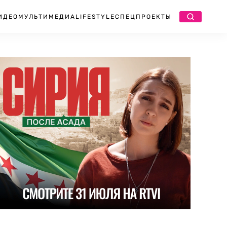
ИДЕО
МУЛЬТИМЕДИА
LIFESTYLE
СПЕЦПРОЕКТЫ