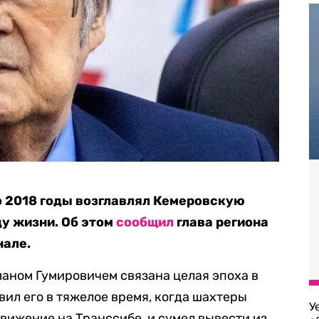
по 2018 годы возглавлял Кемеровскую
ду жизни. Об этом
сообщил
глава региона
нале.
маном Гумировичем связана целая эпоха в
вил его в тяжелое время, когда шахтеры
У
движение на Транссибе, и сумел вывести из