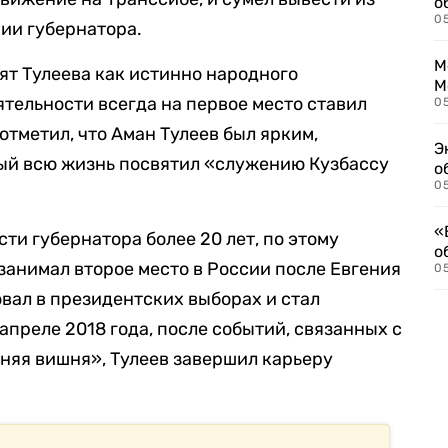
о
0
нии губернатора.
М
ят Тулеева как истинно народного
М
ятельности всегда на первое место ставил
05
тметил, что Аман Тулеев был ярким,
Э
ый всю жизнь посвятил «служению Кузбассу
о
05
«
ти губернатора более 20 лет, по этому
о
занимал второе место в России после Евгения
05
овал в президентских выборах и стал
 апреле 2018 года, после событий, связанных с
няя вишня», Тулеев завершил карьеру