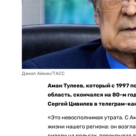
Данил Айкин/ТАСС
Аман Тулеев, который с 1997 
область, скончался на 80-м го
Сергей Цивилев в телеграм-ка
«Это невосполнимая утрата. С А
жизни нашего региона: он возгла
сидели на рельсах, перекрывая 