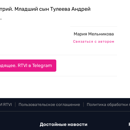
итрий. Младший сын Тулеева Андрей
.
Мария Мельникова
Связаться с автором
дящее. RTVI в Telegram
И RTVI
|
Пользовательское соглашение
|
Политика обработки
Достойные новости