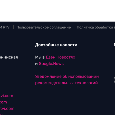
И RTVI
|
Пользовательское соглашение
|
Политика обработки
Достойные новости
Ленинская
Мы в
Дзен.Новостях
и
Google.News
Уведомление об использовании
рекомендательных технологий
vi.com
.com
tvi.com
лы