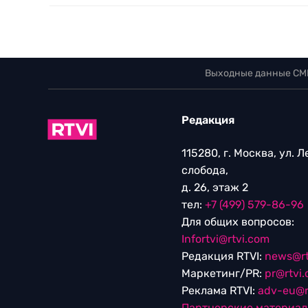
Выходные данные СМ
Редакция
115280, г. Москва, ул. 
слобода,
д. 26, этаж 2
тел:
+7 (499) 579-86-96
Для общих вопросов:
Infortvi@rtvi.com
Редакция RTVI:
news@rt
Маркетинг/PR:
pr@rtvi
Реклама RTVI:
adv-eu@r
Партнерские материа