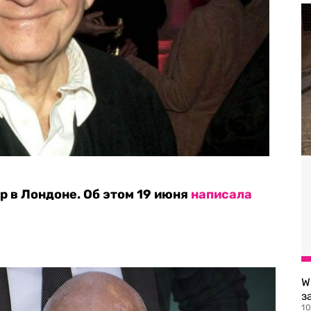
р в Лондоне. Об этом 19 июня
написала
W
з
10