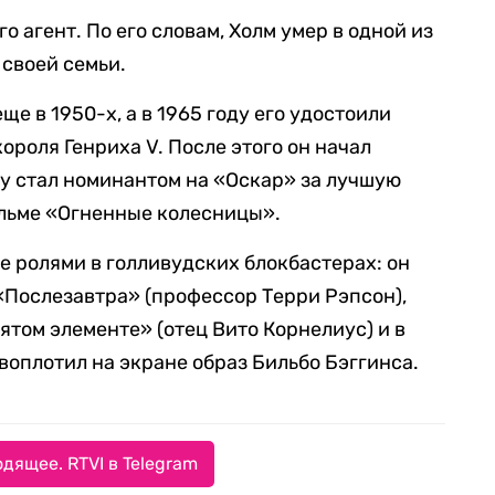
о агент. По его словам, Холм умер в одной из
своей семьи.
ще в 1950-х, а в 1965 году его удостоили
короля Генриха V. После этого он начал
оду стал номинантом на «Оскар» за лучшую
ильме «Огненные колесницы».
е ролями в голливудских блокбастерах: он
«Послезавтра» (профессор Терри Рэпсон),
ятом элементе» (отец Вито Корнелиус) и в
воплотил на экране образ Бильбо Бэггинса.
дящее. RTVI в Telegram