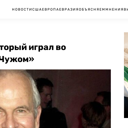
НОВОСТИ
США
ЕВРОПА
ЕВРАЗИЯ
ОБЪЯСНЯЕМ
МНЕНИЯ
В
оторый играл во
«Чужом»