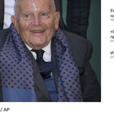
Е
н
10
«
п
0
И
09
 / AP