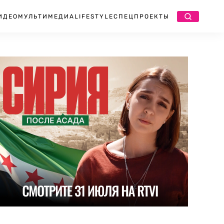
ИДЕО
МУЛЬТИМЕДИА
LIFESTYLE
СПЕЦПРОЕКТЫ