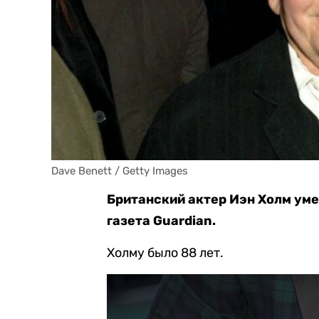
Dave Benett / Getty Images
Британский актер Иэн Холм уме
газета Guardian.
Холму было 88 лет.