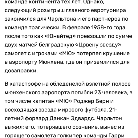
команде континента тех лет. Однако,
следующий розыгрыш главного евротурнира
закончился для Чарльтона и его партнеров по
команде трагически. В феврале 1958-го года,
после того как «Юнайтед» превзошли по сумме
двух матчей белградскую «Црвену звезду»,
самолет с игроками «МЮ» потерпел крушение
в аэропорту Мюнхена, где он приземлился для
дозаправки.
В катастрофе на обледенелой взлетной полосе
мюнхенского аэропорта погибли 23 человека, в
том числе капитан «МЮ» Роджер Берн и
восходящая звезда мирового футбола, 21-
летний форвард Данкан Эдвардс. Чарльтон
выжил: его, потерявшего сознание, вынес из
горящего самолета голкипер команды Гарри