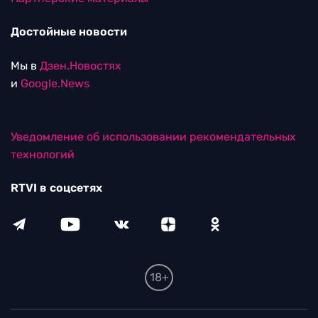
Достойные новости
Мы в
Дзен.Новостях
и
Google.News
Уведомление об использовании рекомендательных
технологий
RTVI в соцсетях
18+