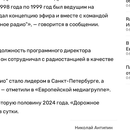
о
06
1998 года по 1999 год был ведущим на
здал концепцию эфира и вместе с командой
R
ное радио”», — говорится в сообщении.
И
0
В
Е
 должность программного директора
06
 он сотрудничал с радиостанцией в качестве
П
о
06
ио” стало лидером в Санкт-Петербурге, а
 — отметили в «Европейской медиагруппе».
вторую половину 2024 года, «Дорожное
в сутки.
Николай Антипин