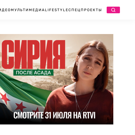
ИДЕО
МУЛЬТИМЕДИА
LIFESTYLE
СПЕЦПРОЕКТЫ