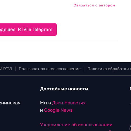
Связаться с автором
дящее. RTVI в Telegram
И RTVI
|
Пользовательское соглашение
|
Политика обработки
Достойные новости
Ленинская
Мы в
Дзен.Новостях
и
Google.News
Уведомление об использовании