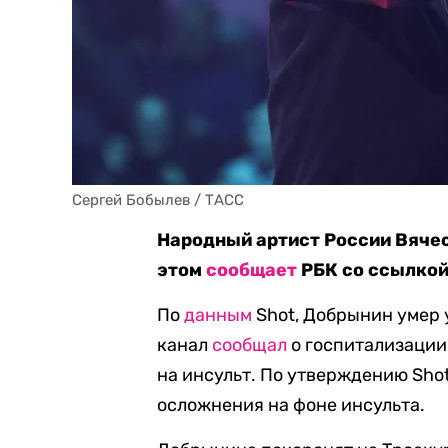
Сергей Бобылев / ТАСС
Народный артист России Вячес
этом
сообщает
РБК со ссылкой
По
данным
Shot, Добрынин умер у
канал
сообщал
о госпитализации
на инсульт. По утверждению Sho
осложнения на фоне инсульта.