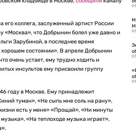
ровском кладбище в Москве,
сообщили
каналу
о
0
М
 его коллега, заслуженный артист России
М
05
у «Москва», что Добрынин болел уже давно и
льги Зарубиной, в последнее время
Э
ь хорошем состоянии». В апреле Добрынин
о
05
то очень устает, ему трудно ходить и
житых инсультов ему присвоили группу
«
о
05
46 году в Москве. Ему принадлежит
Синий туман», «Не сыпь мне соль на рану»,
 жизни есть у меня» «Прощай», «Ни минуты
 музыка», «На теплоходе музыка играет»,
а».