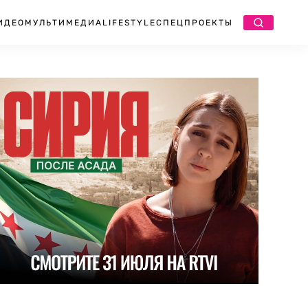
ИДЕО
МУЛЬТИМЕДИА
LIFESTYLE
СПЕЦПРОЕКТЫ