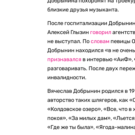
Добрынина похоронят на Троеку
близкие друзья музыканта.
После госпитализации Добрынина
Алексей Глызин
говорил
агентств
не выступал. По
словам
певицы О
Добрынин находился «в не очен
признавался
в интервью «АиФ», ч
разговаривать. После двух пере
инвалидности.
Вячеслав Добрынин родился в 19
авторство таких шлягеров, как «
«Колдовское озеро», «Все, что в
покоя», «За милых дам», «Льется
«Где же ты была», «Ягода-малин