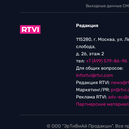
Выходные данные СМ
Редакция
115280, г. Москва, ул. 
слобода,
д. 26, этаж 2
тел:
+7 (499) 579-86-96
Для общих вопросов:
Infortvi@rtvi.com
Редакция RTVI:
news@rt
Маркетинг/PR:
pr@rtvi
Реклама RTVI:
adv-eu@r
Партнерские материа
© ООО "ЭрТиВиАй Продакшн". Все пр