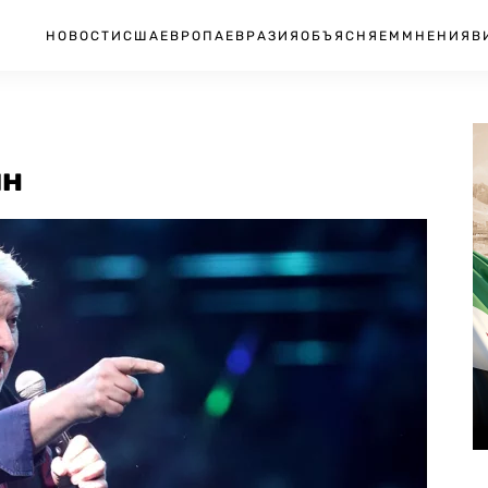
НОВОСТИ
США
ЕВРОПА
ЕВРАЗИЯ
ОБЪЯСНЯЕМ
МНЕНИЯ
В
ин