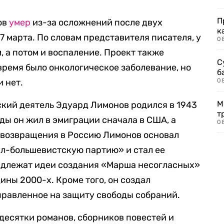
П
ов
умер
из-за осложнений после двух
к
7 марта. По словам представителя писателя, у
0
, а потом и воспаление. Проект также
С
время было онкологическое заболевание, но
б
 нет.
0
М
ский деятель Эдуард Лимонов родился в 1943
т
годы он жил в эмиграции сначала в США, а
0
е возвращения в Россию Лимонов основал
л-большевистскую партию» и стал ее
адлежат идеи создания «Марша несогласных»
ины 2000-х. Кроме того, он создал
правленное на защиту свободы собраний.
десятки романов, сборников повестей и