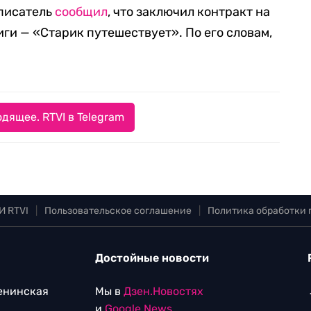
 писатель
сообщил
, что заключил контракт на
ги — «Старик путешествует». По его словам,
дящее. RTVI в Telegram
И RTVI
|
Пользовательское соглашение
|
Политика обработки
Достойные новости
Ленинская
Мы в
Дзен.Новостях
и
Google.News