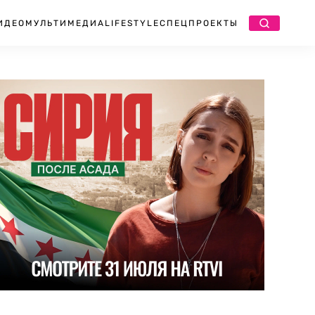
ИДЕО
МУЛЬТИМЕДИА
LIFESTYLE
СПЕЦПРОЕКТЫ