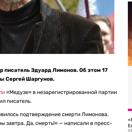
ер писатель Эдуард Лимонов. Об этом 17
ы Сергей Шаргунов.
ли
«Медузе» в незарегистрированной партии
ил писатель.
оявилось подтверждение смерти Лимонова.
«
 завтра. Да, смерть!» — написали в пресс-
Е
0