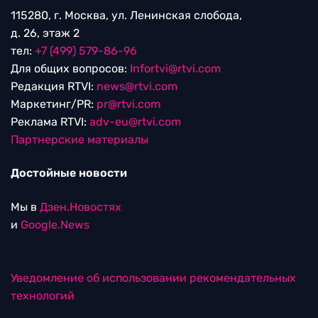
115280, г. Москва, ул. Ленинская слобода,
д. 26, этаж 2
тел:
+7 (499) 579-86-96
Для общих вопросов:
Infortvi@rtvi.com
Редакция RTVI:
news@rtvi.com
Маркетинг/PR:
pr@rtvi.com
Реклама RTVI:
adv-eu@rtvi.com
Партнерские материалы
Достойные новости
Мы в
Дзен.Новостях
и
Google.News
Уведомление об использовании рекомендательных
технологий