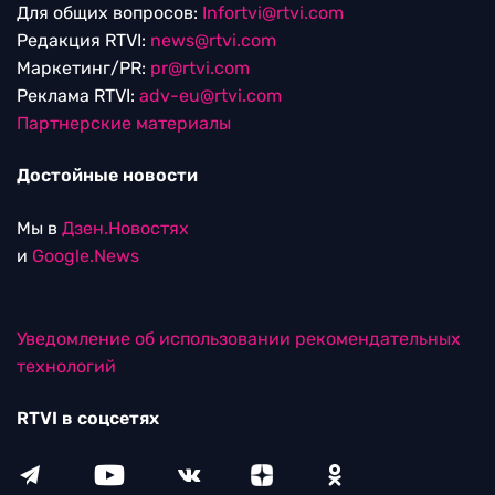
Для общих вопросов:
Infortvi@rtvi.com
Редакция RTVI:
news@rtvi.com
Маркетинг/PR:
pr@rtvi.com
Реклама RTVI:
adv-eu@rtvi.com
Партнерские материалы
Достойные новости
Мы в
Дзен.Новостях
и
Google.News
Уведомление об использовании рекомендательных
технологий
RTVI в соцсетях