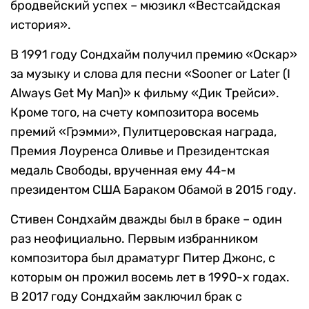
бродвейский успех – мюзикл «Вестсайдская
история».
В 1991 году Сондхайм получил премию «Оскар»
за музыку и слова для песни «Sooner or Later (I
Always Get My Man)» к фильму «Дик Трейси».
Кроме того, на счету композитора восемь
премий «Грэмми», Пулитцеровская награда,
Премия Лоуренса Оливье и Президентская
медаль Свободы, врученная ему 44-м
президентом США Бараком Обамой в 2015 году.
Стивен Сондхайм дважды был в браке – один
раз неофициально. Первым избранником
композитора был драматург Питер Джонс, с
которым он прожил восемь лет в 1990-х годах.
В 2017 году Сондхайм заключил брак с