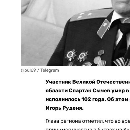
@pul69 / Telegram
Участник Великой Отечествен
области Спартак Сычев умер в
исполнилось 102 года. Об этом
Игорь Руденя.
Глава региона отметил, что во 
принимал участие в битвах на Ку