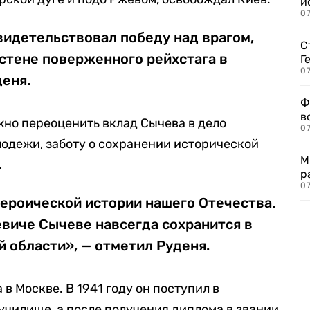
и
0
свидетельствовал победу над врагом,
С
 стене поверженного рейхстага в
Г
07
деня.
Ф
в
жно переоценить вклад Сычева в дело
07
одежи, заботу о сохранении исторической
М
.
р
07
героической истории нашего Отечества.
евиче Сычеве навсегда сохранится в
 области», — отметил Руденя.
в Москве. В 1941 году он поступил в
чилище, а после получения диплома в звании