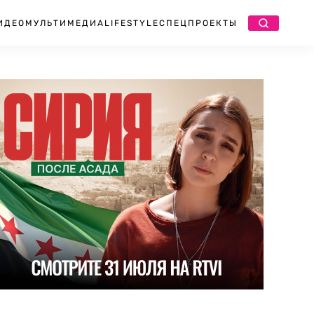
ИДЕО
МУЛЬТИМЕДИА
LIFESTYLE
СПЕЦПРОЕКТЫ