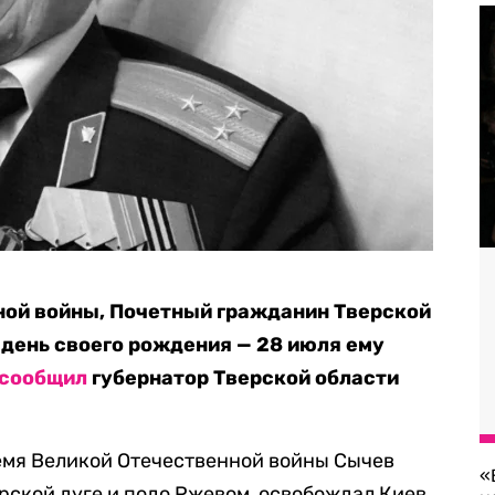
ной войны, Почетный гражданин Тверской
 день своего рождения — 28 июля ему
сообщил
губернатор Тверской области
время Великой Отечественной войны Сычев
«
рской дуге и подо Ржевом, освобождал Киев.