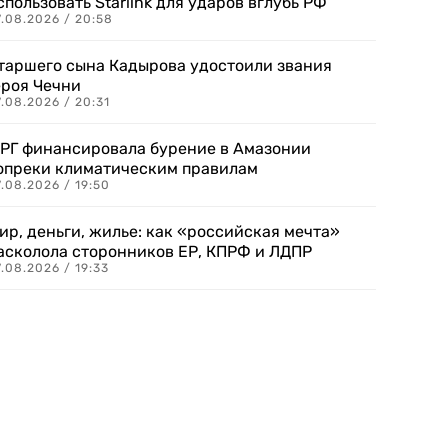
спользовать Starlink для ударов вглубь РФ
7.08.2026 / 20:58
таршего сына Кадырова удостоили звания
ероя Чечни
.08.2026 / 20:31
РГ финансировала бурение в Амазонии
опреки климатическим правилам
.08.2026 / 19:50
ир, деньги, жилье: как «российская мечта»
асколола сторонников ЕР, КПРФ и ЛДПР
.08.2026 / 19:33