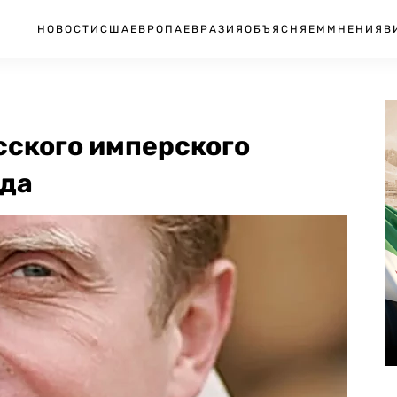
НОВОСТИ
США
ЕВРОПА
ЕВРАЗИЯ
ОБЪЯСНЯЕМ
МНЕНИЯ
В
сского имперского
нда