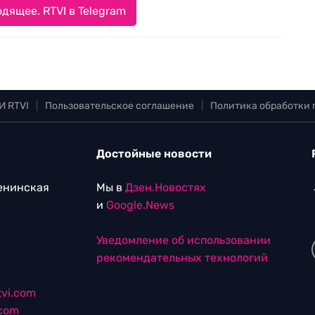
дящее. RTVI в Telegram
И RTVI
|
Пользовательское соглашение
|
Политика обработки
Достойные новости
Ленинская
Мы в
Дзен.Новостях
и
Google.News
Уведомление об использовании
рекомендательных технологий
vi.com
.com