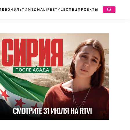
ИДЕО
МУЛЬТИМЕДИА
LIFESTYLE
СПЕЦПРОЕКТЫ