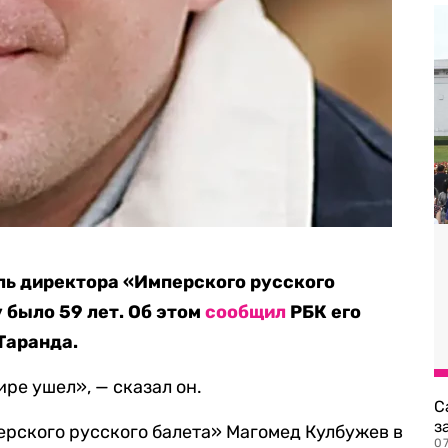
ль директора «Имперского русского
 было 59 лет. Об этом
сообщил
РБК его
Таранда.
ире ушел», — сказал он.
С
з
рского русского балета» Магомед Кулбужев в
0