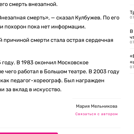
его смерть внезапной.
Т
Внезапная смерть», — сказал Кулбужев. По его
07
 и похорон пока нет информации.
В
ч
ой причиной смерти стала острая сердечная
07
«
 году. В 1983 окончил Московское
«
07
 чего работал в Большом театре. В 2003 году
 как педагог-хореограф. Был награжден
и за вклад в искусство.
Мария Мельникова
Связаться с автором