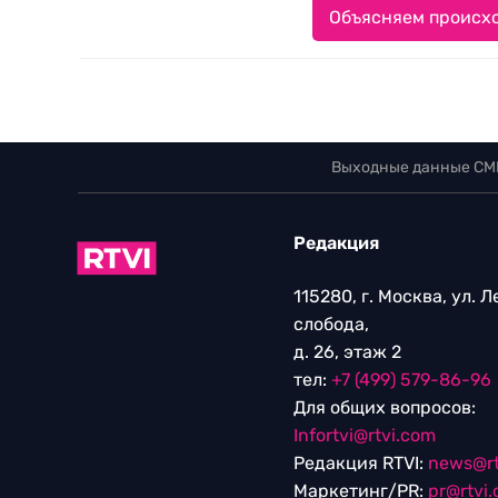
Объясняем происхо
Выходные данные СМ
Редакция
115280, г. Москва, ул. 
слобода,
д. 26, этаж 2
тел:
+7 (499) 579-86-96
Для общих вопросов:
Infortvi@rtvi.com
Редакция RTVI:
news@rt
Маркетинг/PR:
pr@rtvi