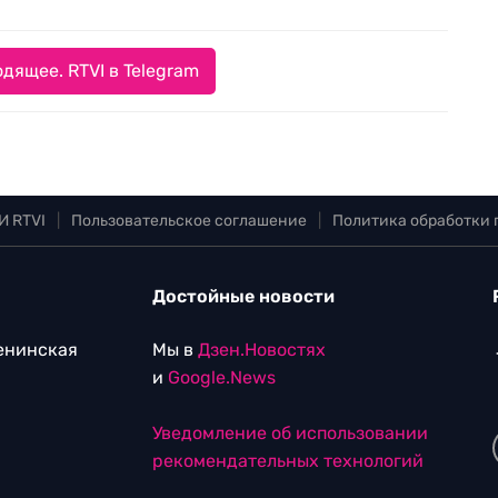
дящее. RTVI в Telegram
И RTVI
|
Пользовательское соглашение
|
Политика обработки
Достойные новости
Ленинская
Мы в
Дзен.Новостях
и
Google.News
Уведомление об использовании
рекомендательных технологий