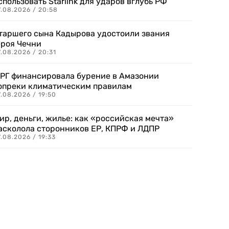
спользовать Starlink для ударов вглубь РФ
7.08.2026 / 20:58
таршего сына Кадырова удостоили звания
ероя Чечни
.08.2026 / 20:31
РГ финансировала бурение в Амазонии
опреки климатическим правилам
.08.2026 / 19:50
ир, деньги, жилье: как «российская мечта»
асколола сторонников ЕР, КПРФ и ЛДПР
.08.2026 / 19:33