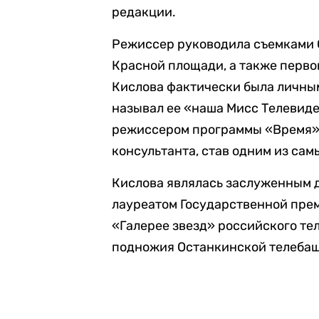
редакции.
Режиссер руководила съемками О
Красной площади, а также перво
Кислова фактически была личны
называл ее «наша Мисс Телевиден
режиссером программы «Время».
консультанта, став одним из сам
Кислова являлась заслуженным д
лауреатом Государственной преми
«Галерее звезд» российского те
подножия Останкинской телебашн