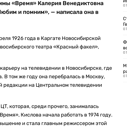
и
аммы «Время» Калерия Венедиктовна
0
Любим и помним», — написала она в
С
Г
07
реля 1926 года в Каргате Новосибирской
Ф
новосибирского театра «Красный факел»,
в
07
М
 карьеру на телевидении в Новосибирске, где
р
 В том же году она перебралась в Москву,
07
й редакции на Центральном телевидении
ЦТ, которая, среди прочего, занималась
ремя», Кислова начала работать в 1974 году.
овышение и стала главным режиссером этой