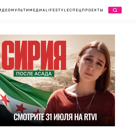
ИДЕО
МУЛЬТИМЕДИА
LIFESTYLE
СПЕЦПРОЕКТЫ