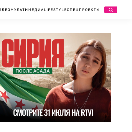
ИДЕО
МУЛЬТИМЕДИА
LIFESTYLE
СПЕЦПРОЕКТЫ