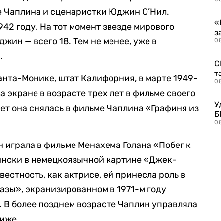
е Чаплина и сценаристки Юджин О’Нил.
«
942 году. На тот момент звезде мирового
з
джин — всего 18. Тем не менее, уже в
08
.
С
т
нта-Монике, штат Калифорния, в марте 1949-
0
а экране в возрасте трех лет в фильме своего
У
лет она снялась в фильме Чаплина «Графиня из
Б
0
 играла в фильме Менахема Голана «Побег к
Кински в немецкоязычной картине «Джек-
естность, как актрисе, ей принесла роль в
зы», экранизированном в 1971-м году
 В более позднем возрасте Чаплин управляла
иже.