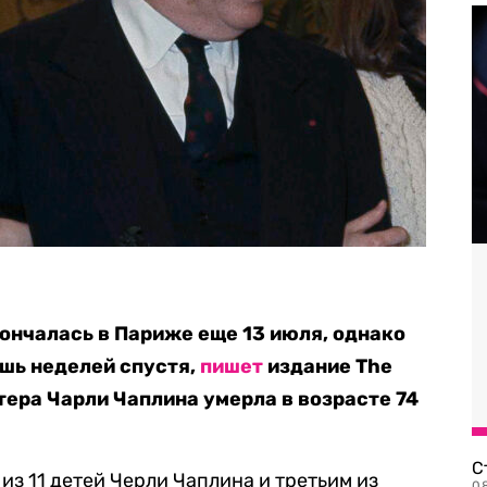
нчалась в Париже еще 13 июля, однако
ишь неделей спустя,
пишет
издание The
тера Чарли Чаплина умерла в возрасте 74
С
з 11 детей Черли Чаплина и третьим из
08