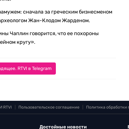
амужем: сначала за греческим бизнесменом
а археологом Жан-Клодом Жарденом.
ны Чаплин говорится, что ее похороны
мейном кругу».
дящее. RTVI в Telegram
И RTVI
|
Пользовательское соглашение
|
Политика обработки
Достойные новости