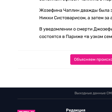
Жозефина Чаплин дважды была з
Никки Систоварисом, а затем з
В уведомлении о смерти Джозефи
состоятся в Париже «в узком се
Объясняем происхо
Выходные данные СМ
Редакция