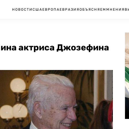
НОВОСТИ
США
ЕВРОПА
ЕВРАЗИЯ
ОБЪЯСНЯЕМ
МНЕНИЯ
В
лина актриса Джозефина