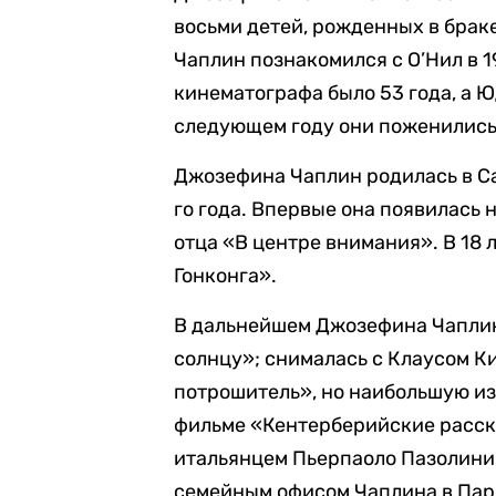
восьми детей, рожденных в брак
Чаплин познакомился с О’Нил в 1
кинематографа было 53 года, а Ю
следующем году они поженились
Джозефина Чаплин родилась в Са
го года. Впервые она появилась н
отца «В центре внимания». В 18 
Гонконга».
В дальнейшем Джозефина Чаплин
солнцу»; снималась с Клаусом 
потрошитель», но наибольшую изв
фильме «Кентерберийские расска
итальянцем Пьерпаоло Пазолини.
семейным офисом Чаплина в Пар