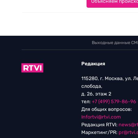
Объясняем происхо
Выходные данные СМ
Редакция
115280, г. Москва, ул. 
слобода,
д. 26, этаж 2
тел:
+7 (499) 579-86-96
Для общих вопросов:
Infortvi@rtvi.com
Редакция RTVI:
news@rt
Маркетинг/PR:
pr@rtvi