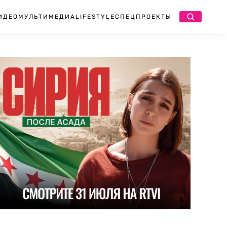
ИДЕО
МУЛЬТИМЕДИА
LIFESTYLE
СПЕЦПРОЕКТЫ