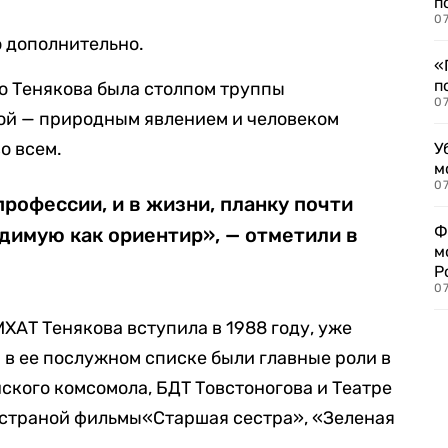
п
07
 дополнительно.
«
п
то Тенякова была столпом труппы
07
сой — природным явлением и человеком
о всем.
У
м
07
профессии, и в жизни, планку почти
Ф
димую как ориентир», — отметили в
м
Р
07
МХАТ Тенякова вступила в 1988 году, уже
 в ее послужном списке были главные роли в
ского комсомола, БДТ Товстоногова и Театре
 страной фильмы«Старшая сестра», «Зеленая