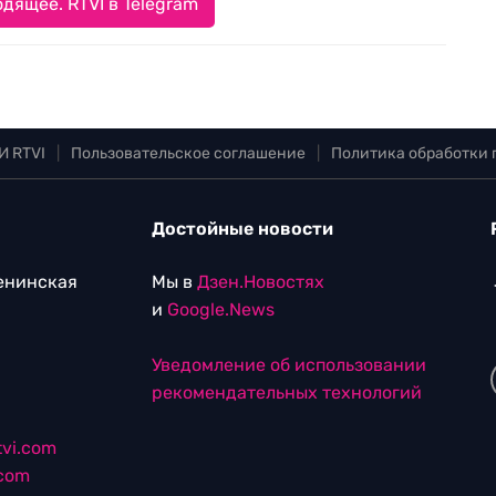
дящее. RTVI в Telegram
И RTVI
|
Пользовательское соглашение
|
Политика обработки
Достойные новости
Ленинская
Мы в
Дзен.Новостях
и
Google.News
Уведомление об использовании
рекомендательных технологий
vi.com
.com