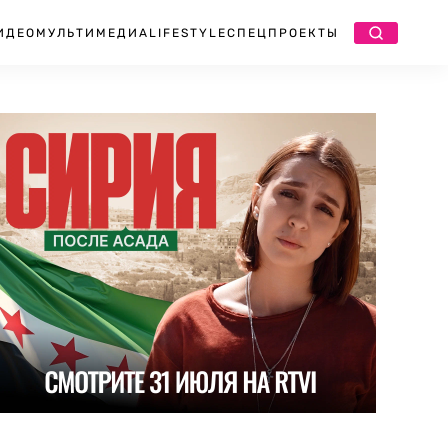
ИДЕО
МУЛЬТИМЕДИА
LIFESTYLE
СПЕЦПРОЕКТЫ