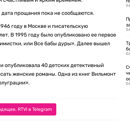
и счастливым и ярким временем.
п
0
 дата прощания пока не сообщаются.
П
з
1946 году в Москве и писательскую
0
 лет. В 1995 году было опубликовано ее первое
имистки, или Все бабы дуры». Далее вышел
Т
б
0
а и опубликовала 40 детских детективный
С
ч
исать женские романы. Одна из книг Вильмонт
о
олуграции».
0
дящее. RTVI в Telegram