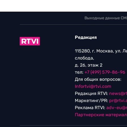
Выходные данные СМ
Редакция
115280, г. Москва, ул. 
слобода,
д. 26, этаж 2
тел:
+7 (499) 579-86-96
Для общих вопросов:
Infortvi@rtvi.com
Редакция RTVI:
news@rt
Маркетинг/PR:
pr@rtvi
Реклама RTVI:
adv-eu@r
Партнерские материа