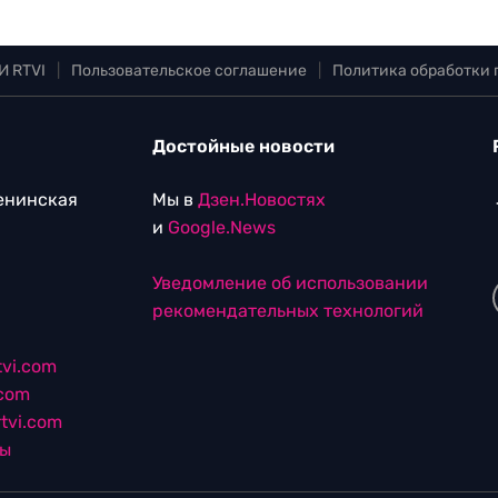
И RTVI
|
Пользовательское соглашение
|
Политика обработки
Достойные новости
Ленинская
Мы в
Дзен.Новостях
и
Google.News
Уведомление об использовании
рекомендательных технологий
vi.com
.com
tvi.com
лы