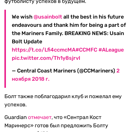
футболисту успехов в будущем.
We wish
@usainbolt
all the best in his future
endeavours and thank him for being a part of
the Mariners Family. BREAKING NEWS: Usain
Bolt Update
https://t.co/Lfi4ccmcMA
#CCMFC
#ALeague
pic.twitter.com/Th1y8sjrvI
— Central Coast Mariners (@CCMariners)
2
ноября 2018 г.
Болт также поблагодарил клуб и пожелал ему
успехов.
Guardian
отмечает
, что «Сентрал Кост
Маринерс» готов был предложить Болту