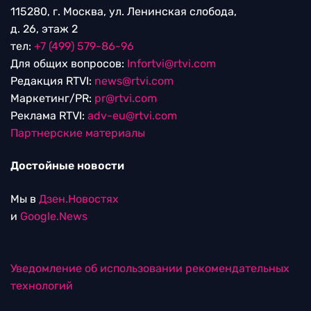
115280, г. Москва, ул. Ленинская слобода,
д. 26, этаж 2
тел:
+7 (499) 579-86-96
Для общих вопросов:
Infortvi@rtvi.com
Редакция RTVI:
news@rtvi.com
Маркетинг/PR:
pr@rtvi.com
Реклама RTVI:
adv-eu@rtvi.com
Партнерские материалы
Достойные новости
Мы в
Дзен.Новостях
и
Google.News
Уведомление об использовании рекомендательных
технологий