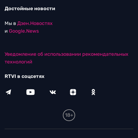
Достойные новости
Мы в
Дзен.Новостях
и
Google.News
Уведомление об использовании рекомендательных
технологий
RTVI в соцсетях
18+