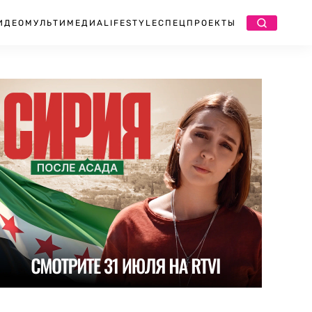
ИДЕО
МУЛЬТИМЕДИА
LIFESTYLE
СПЕЦПРОЕКТЫ