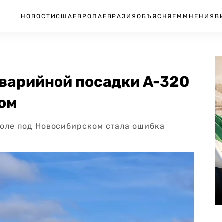
НОВОСТИ
США
ЕВРОПА
ЕВРАЗИЯ
ОБЪЯСНЯЕМ
МНЕНИЯ
В
варийной посадки A-320
ком
поле под Новосибирском стала ошибка