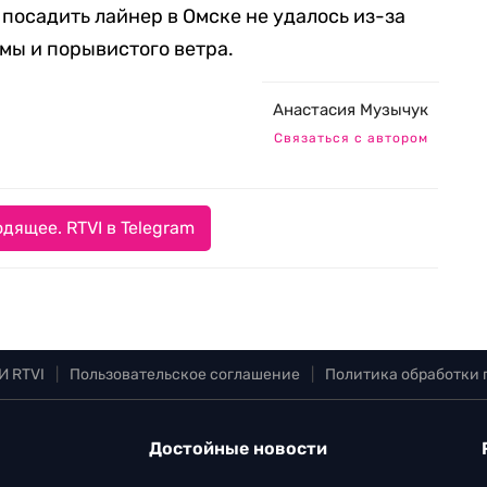
, посадить лайнер в Омске не удалось из-за
мы и порывистого ветра.
Анастасия Музычук
Связаться с автором
дящее. RTVI в Telegram
И RTVI
|
Пользовательское соглашение
|
Политика обработки
Достойные новости