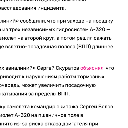
 расследования инцидента.
линий» сообщили, что при заходе на посадку
на из трех независимых гидросистем А-320 —
амолет на второй круг, а потом решил сажать
где взлетно-посадочная полоса (ВПП) длиннее
их авиалиний» Сергей Скуратов
объяснял
, что
приводит к нарушениям работы тормозных
 очередь, может увеличить посадочную
ыкатывания за пределы ВПП.
у самолета командир экипажа Сергей Белов
амолет А-320 на пшеничное поле в
нято из-за риска отказа двигателя при