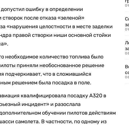
г
09
ж допустил ошибку в определении
 створок после отказа «зеленой»
С
з
за «нарушения целостности в месте заделки
0
ндра правой створки ниши основной стойки
Л
са».
з
0
 что необходимое количество топлива было
 пилоты приняли необоснованное решение
В
с
ия подчеркивает, что в сложившийся
0
ным решением была посадка в поле.
савиация квалифицировала посадку А320 в
рьезный инцидент» и разослала
дополнительном обучении пилотов действиям
шасси самолета. В частности, по одному из