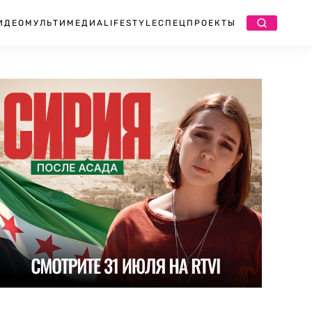
ИДЕО
МУЛЬТИМЕДИА
LIFESTYLE
СПЕЦПРОЕКТЫ