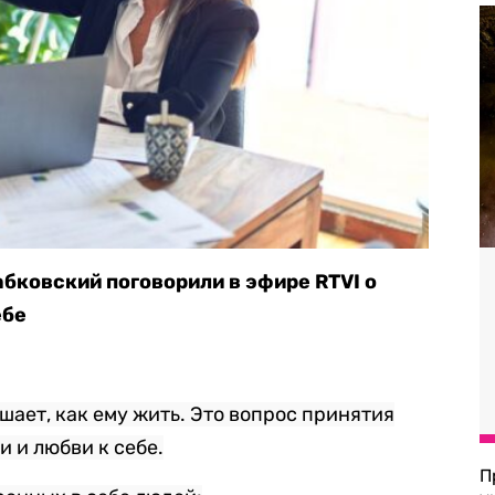
бковский поговорили в эфире RTVI о
ебе
шает, как ему жить. Это вопрос принятия
 и любви к себе.
П