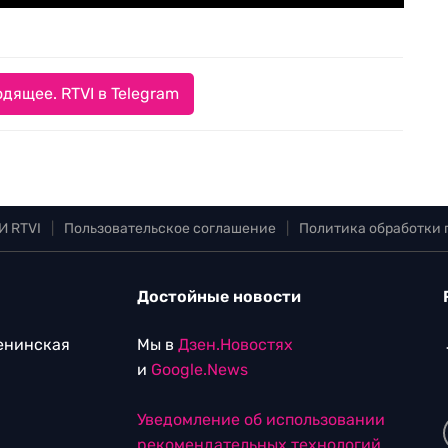
дящее. RTVI в Telegram
И RTVI
|
Пользовательское соглашение
|
Политика обработки
Достойные новости
Ленинская
Мы в
Дзен.Новостях
и
Google.News
Уведомление об использовании
рекомендательных технологий