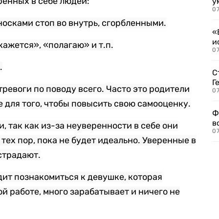
ренных в себе людей:
у
07
носками стоп во внутрь, сгорбленными.
«
и
кажется», «полагаю» и т.п.
0
.
С
Г
тревоги по поводу всего. Часто это родители
07
 для того, чтобы повысить свою самооценку.
Ф
в
, так как из-за неуверенности в себе они
07
 тех пор, пока не будет идеально. Уверенные в
страдают.
дит познакомиться к девушке, которая
й работе, много зарабатывает и ничего не