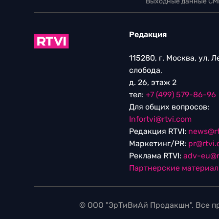
Выходные данные СМ
Редакция
115280, г. Москва, ул. 
слобода,
д. 26, этаж 2
тел:
+7 (499) 579-86-96
Для общих вопросов:
Infortvi@rtvi.com
Редакция RTVI:
news@rt
Маркетинг/PR:
pr@rtvi
Реклама RTVI:
adv-eu@r
Партнерские материа
© ООО "ЭрТиВиАй Продакшн". Все пр