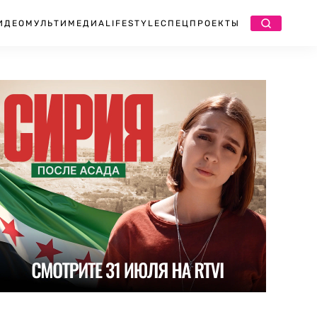
ИДЕО
МУЛЬТИМЕДИА
LIFESTYLE
СПЕЦПРОЕКТЫ