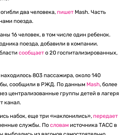
огибли два человека,
пишет
Mash. Часть
нами поезда.
ны 16 человек, в том числе один ребенок.
дника поезда, добавили в компании.
области
сообщает
о 20 госпитализированных,
 находилось 803 пассажира, около 140
ибы, сообщили в РЖД. По данным
Mash
, более
вез централизованные группы детей в лагеря
т канал.
ись набок, еще три «наклонились»,
передает
тренные службы. По
словам
источника ТАСС в
 выбрались из вагонов самостоятельно.