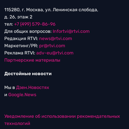
115280, г. Москва, ул. Ленинская слобода,
д. 26, этаж 2
тел:
+7 (499) 579-86-96
Для общих вопросов:
Infortvi@rtvi.com
Редакция RTVI:
news@rtvi.com
Маркетинг/PR:
pr@rtvi.com
Реклама RTVI:
adv-eu@rtvi.com
Партнерские материалы
Достойные новости
Мы в
Дзен.Новостях
и
Google.News
Уведомление об использовании рекомендательных
технологий