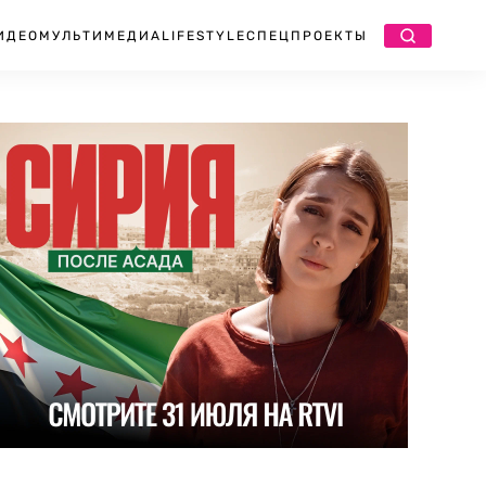
ИДЕО
МУЛЬТИМЕДИА
LIFESTYLE
СПЕЦПРОЕКТЫ