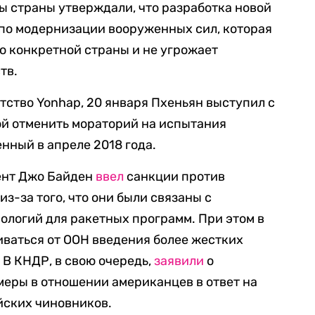
ны страны утверждали, что разработка новой
 по модернизации вооруженных сил, которая
о конкретной страны и не угрожает
тв.
нтство Yonhap, 20 января Пхеньян выступил с
ой отменить мораторий на испытания
нный в апреле 2018 года.
ент Джо Байден
ввел
санкции против
з-за того, что они были связаны с
ологий для ракетных программ. При этом в
иваться от ООН введения более жестких
 В КНДР, в свою очередь,
заявили
о
меры в отношении американцев в ответ на
йских чиновников.