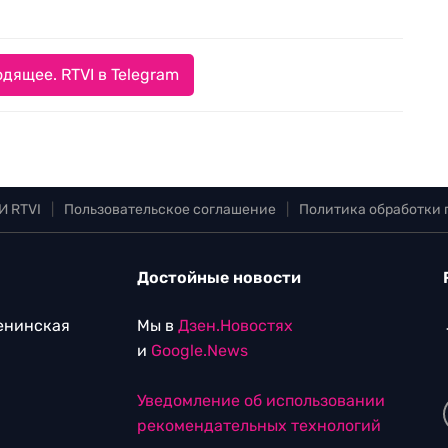
дящее. RTVI в Telegram
И RTVI
|
Пользовательское соглашение
|
Политика обработки
Достойные новости
Ленинская
Мы в
Дзен.Новостях
и
Google.News
Уведомление об использовании
рекомендательных технологий