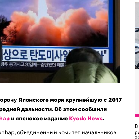
торону Японского моря крупнейшую с 2017
редней дальности. Об этом сообщили
hap
и японское издание
Kyodo News
.
В
onhap, объединенный комитет начальников
р
08