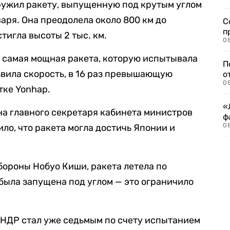
ружил ракету, выпущенную под крутым углом
аря. Она преодолела около 800 км до
С
п
тигла высоты 2 тыс. км.
08
ла самая мощная ракета, которую испытывала
П
звила скорость, в 16 раз превышающую
о
08
тке Yonhap.
«
на главного секретаря кабинета министров
ф
0
ло, что ракета могла достичь Японии и
бороны Нобуо Киши, ракета летела по
 была запущена под углом — это ограничило
КНДР стал уже седьмым по счету испытанием