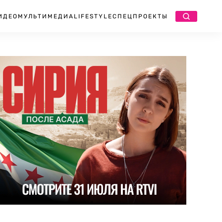
ИДЕО
МУЛЬТИМЕДИА
LIFESTYLE
СПЕЦПРОЕКТЫ