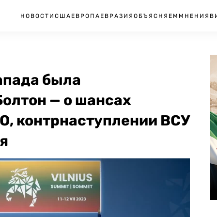
НОВОСТИ
США
ЕВРОПА
ЕВРАЗИЯ
ОБЪЯСНЯЕМ
МНЕНИЯ
В
апада была
олтон — о шансах
О, контрнаступлении ВСУ
ая