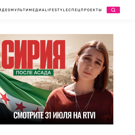
ИДЕО
МУЛЬТИМЕДИА
LIFESTYLE
СПЕЦПРОЕКТЫ