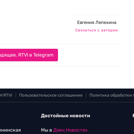
Евгения Лепехина
Связаться с автором
дящее. RTVI в Telegram
И RTVI
|
Пользовательское соглашение
|
Политика обработки
Достойные новости
Ленинская
Мы в
Дзен.Новостях