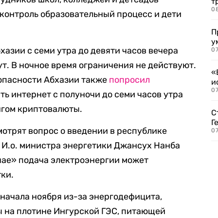
т
0
 контроль образовательный процесс и дети
П
у
хазии с семи утра до девяти часов вечера
07
ут. В ночное время ограничения не действуют.
«
опасности Абхазии также
попросил
и
0
ть интернет с полуночи до семи часов утра
нгом криптовалюты.
С
Г
мотрят вопрос о введении в республике
07
 И.о. министра энергетики Джансух Нанба
чае» подача электроэнергии может
тки.
 начала ноября из-за энергодефицита,
ы на плотине Ингурской ГЭС, питающей