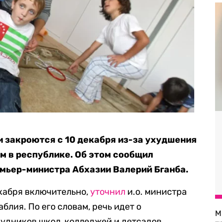
 закроются с 10 декабря из-за ухудшения
м в республике. Об этом сообщил
мьер-министра Абхазии Валерий Бганба.
екабря включительно,
уточнил
и.о. министра
лия. По его словам, речь идет о
М
удников школ, колледжей и детсадов