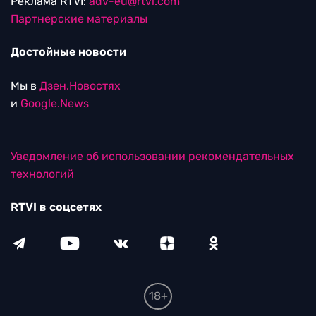
Реклама RTVI:
adv-eu@rtvi.com
Партнерские материалы
Достойные новости
Мы в
Дзен.Новостях
и
Google.News
Уведомление об использовании рекомендательных
технологий
RTVI в соцсетях
18+