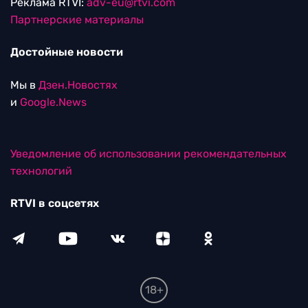
Реклама RTVI:
adv-eu@rtvi.com
Партнерские материалы
Достойные новости
Мы в
Дзен.Новостях
и
Google.News
Уведомление об использовании рекомендательных
технологий
RTVI в соцсетях
18+