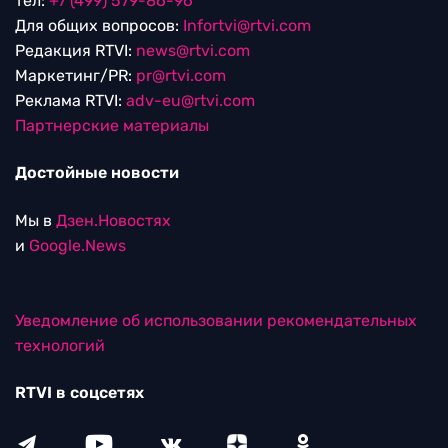
тел:
+7 (499) 579-86-96
Для общих вопросов:
Infortvi@rtvi.com
Редакция RTVI:
news@rtvi.com
Маркетинг/PR:
pr@rtvi.com
Реклама RTVI:
adv-eu@rtvi.com
Партнерские материалы
Достойные новости
Мы в
Дзен.Новостях
и
Google.News
Уведомление об использовании рекомендательных
технологий
RTVI в соцсетях