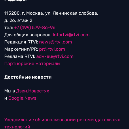
115280, г. Москва, ул. Ленинская слобода,
д. 26, этаж 2
тел:
+7 (499) 579-86-96
Для общих вопросов:
Infortvi@rtvi.com
Редакция RTVI:
news@rtvi.com
Маркетинг/PR:
pr@rtvi.com
Реклама RTVI:
adv-eu@rtvi.com
Партнерские материалы
Достойные новости
Мы в
Дзен.Новостях
и
Google.News
Уведомление об использовании рекомендательных
технологий