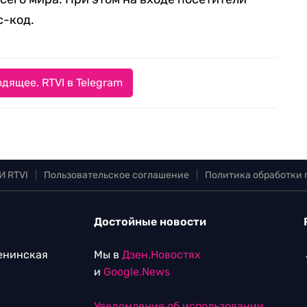
с-код.
дящее. RTVI в Telegram
И RTVI
|
Пользовательское соглашение
|
Политика обработки
Достойные новости
Ленинская
Мы в
Дзен.Новостях
и
Google.News
Уведомление об использовании