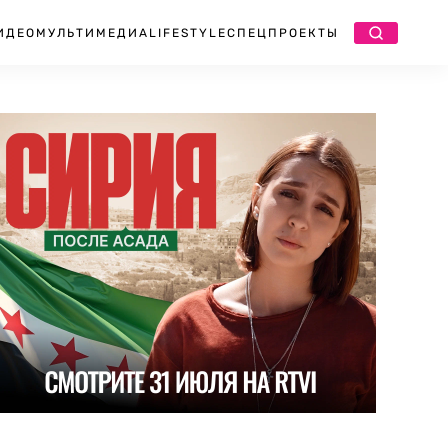
ИДЕО
МУЛЬТИМЕДИА
LIFESTYLE
СПЕЦПРОЕКТЫ