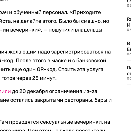
о
06
рач и обученный персонал. «Приходите
R
ста, не делайте этого. Было бы смешно, но
И
ении вечеринки», — пошутили владельцы
0
В
Е
ия желающим надо зарегистрироваться на
06
-код. После этого в маске и с банковской
П
чить еще один QR-код. Стоить эта услуга
о
 готов через 25 минут.
06
лили
до 20 декабря ограничения из-за
ране остались закрытыми рестораны, бары и
 Там проводятся сексуальные вечеринки, на
сего мира. При этом на входе посетители