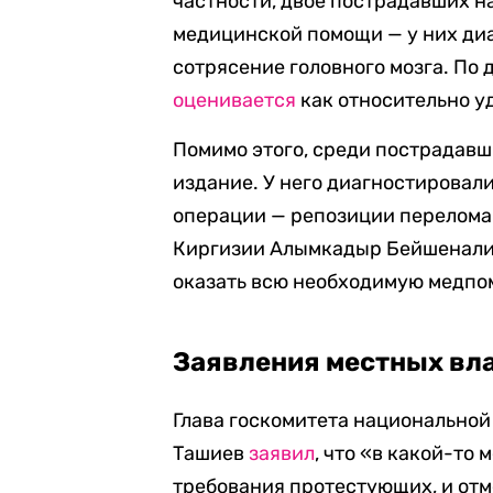
частности, двое пострадавших н
медицинской помощи — у них ди
сотрясение головного мозга. По 
оценивается
как относительно у
Помимо этого, среди пострадавш
издание. У него диагностировал
операции — репозиции перелома
Киргизии Алымкадыр Бейшеналие
оказать всю необходимую медпо
Заявления местных вл
Глава госкомитета национальной
Ташиев
заявил
, что «в какой-то
требования протестующих, и отм