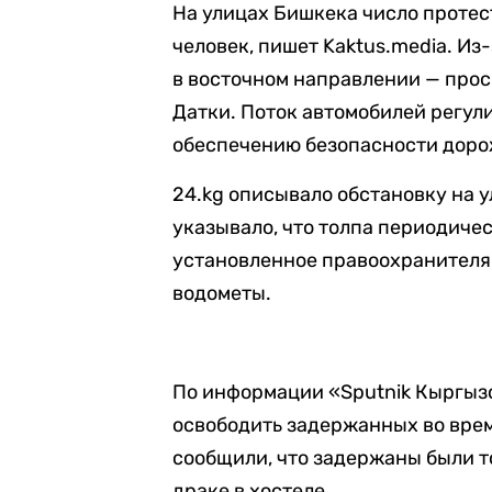
На улицах Бишкека число проте
человек, пишет Kaktus.media. Из
в восточном направлении — прос
Датки. Поток автомобилей регул
обеспечению безопасности доро
24.kg описывало обстановку на 
указывало, что толпа периодиче
установленное правоохранителям
водометы.
По информации «Sputnik Кыргыз
освободить задержанных во вре
сообщили, что задержаны были т
драке в хостеле.