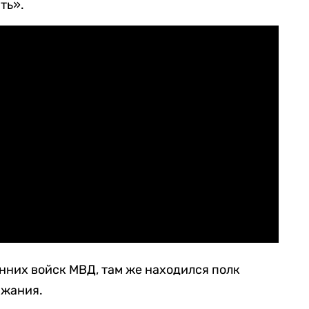
ть».
нних войск МВД, там же находился полк
ржания.