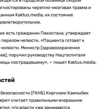
аходятся в Городской больнице скорой
агностированы черепно-мозговая травма и
данным Kaktus.media, их состояние
довлетворительное.
их есть гражданин Пакистана, утверждает
и перелом челюсти. «Пациента готовят к
 челюсти. Министр [здравоохранения
в], поручил руководству Нацгоспиталя
мощь пострадавшему», — пишет Kaktus.media.
астей
 безопасности (ГКНБ) Киргизии Камчыбек
 мере» считает правильными вчерашние
етил, что власти уже занимаются