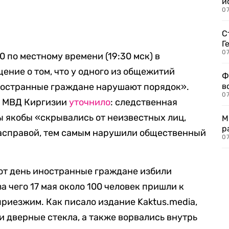
и
0
С
Г
07
30 по местному времени (19:30 мск) в
ение о том, что у одного из общежитий
Ф
ностранные граждане нарушают порядок».
в
07
а МВД Киргизии
уточнило
: следственная
ы якобы «скрывались от неизвестных лиц,
М
р
асправой, тем самым нарушили общественный
07
тот день иностранные граждане избили
а чего 17 мая около 100 человек пришли к
риезжим. Как писало издание Kaktus.media,
 дверные стекла, а также ворвались внутрь