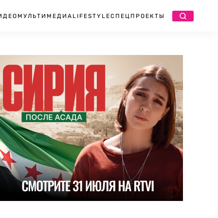
ИДЕО
МУЛЬТИМЕДИА
LIFESTYLE
СПЕЦПРОЕКТЫ