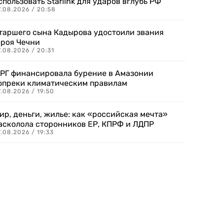
спользовать Starlink для ударов вглубь РФ
7.08.2026 / 20:58
таршего сына Кадырова удостоили звания
ероя Чечни
.08.2026 / 20:31
РГ финансировала бурение в Амазонии
опреки климатическим правилам
.08.2026 / 19:50
ир, деньги, жилье: как «российская мечта»
асколола сторонников ЕР, КПРФ и ЛДПР
.08.2026 / 19:33