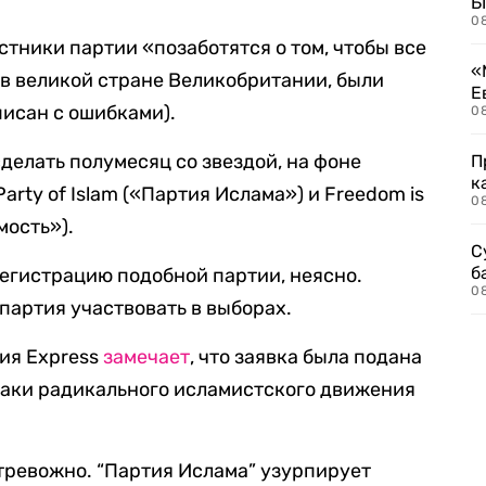
Б
0
стники партии «позаботятся о том, чтобы все
«
в великой стране Великобритании, были
Е
писан с ошибками).
0
делать полумесяц со звездой, на фоне
П
к
rty of Islam («Партия Ислама») и Freedom is
0
мость»).
С
б
регистрацию подобной партии, неясно.
0
партия участвовать в выборах.
ия Express
замечает
, что заявка была подана
таки радикального исламистского движения
и тревожно. “Партия Ислама” узурпирует