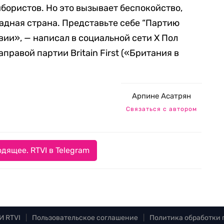
бористов. Но это вызывает беспокойство,
падная страна. Представьте себе “Партию
вии», — написал в социальной сети X Пол
правой партии Britain First («Британия в
Арпине Асатрян
Связаться с автором
дящее. RTVI в Telegram
И RTVI
|
Пользовательское соглашение
|
Политика обработки