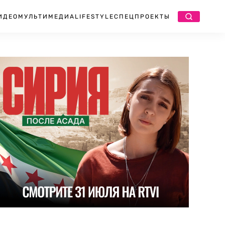
ИДЕО
МУЛЬТИМЕДИА
LIFESTYLE
СПЕЦПРОЕКТЫ