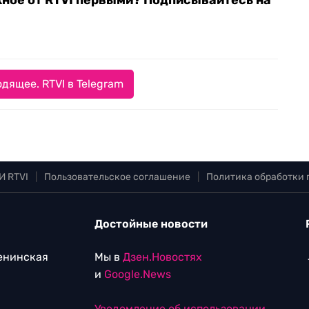
жное от RTVI первыми? Подписывайтесь на
дящее. RTVI в Telegram
И RTVI
|
Пользовательское соглашение
|
Политика обработки
Достойные новости
Ленинская
Мы в
Дзен.Новостях
и
Google.News
Уведомление об использовании