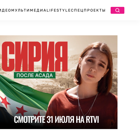
ИДЕО
МУЛЬТИМЕДИА
LIFESTYLE
СПЕЦПРОЕКТЫ