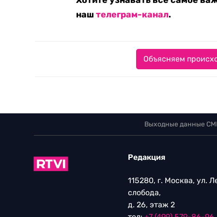
Хотите узнавать все самое ва
наш
телеграм-канал
.
Объясняем происхо
Выходные данные СМ
Редакция
115280, г. Москва, ул. 
слобода,
д. 26, этаж 2
тел:
+7 (499) 579-86-96