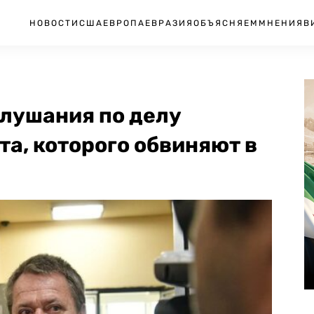
НОВОСТИ
США
ЕВРОПА
ЕВРАЗИЯ
ОБЪЯСНЯЕМ
МНЕНИЯ
В
слушания по делу
а, которого обвиняют в