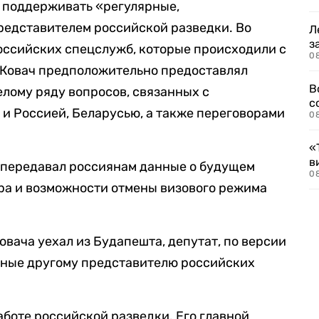
л поддерживать «регулярные,
редставителем российской разведки. Во
Л
з
российских спецслужб, которые происходили с
0
г, Ковач предположительно предоставлял
В
лому ряду вопросов, связанных с
с
и Россией, Беларусью, а также переговорами
0
«
в
ч передавал россиянам данные о будущем
0
ра и возможности отмены визового режима
Ковача уехал из Будапешта, депутат, по версии
анные другому представителю российских
аботе российской разведки. Его главной