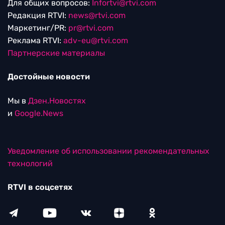
Для общих вопросов:
Infortvi@rtvi.com
Редакция RTVI:
news@rtvi.com
Маркетинг/PR:
pr@rtvi.com
Реклама RTVI:
adv-eu@rtvi.com
Партнерские материалы
Достойные новости
Мы в
Дзен.Новостях
и
Google.News
Уведомление об использовании рекомендательных
технологий
RTVI в соцсетях