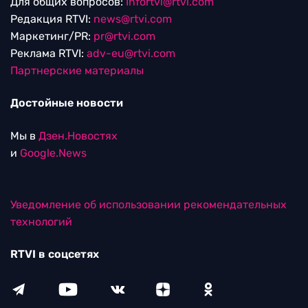
Для общих вопросов:
Infortvi@rtvi.com
Редакция RTVI:
news@rtvi.com
Маркетинг/PR:
pr@rtvi.com
Реклама RTVI:
adv-eu@rtvi.com
Партнерские материалы
Достойные новости
Мы в
Дзен.Новостях
и
Google.News
Уведомление об использовании рекомендательных
технологий
RTVI в соцсетях